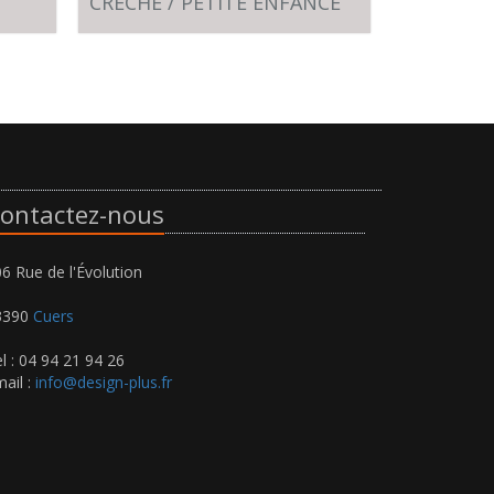
CRECHE / PETITE ENFANCE
E-SPACE
ontactez-nous
6 Rue de l'Évolution
3390
Cuers
l : 04 94 21 94 26
ail :
info@design-plus.fr