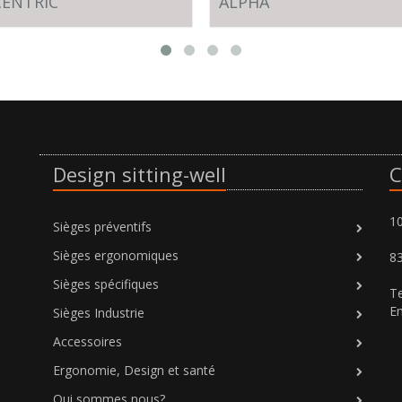
CENTRIC
ALPHA
Design sitting-well
C
10
Sièges préventifs
Sièges ergonomiques
8
Sièges spécifiques
Te
Em
Sièges Industrie
Accessoires
Ergonomie, Design et santé
Qui sommes nous?